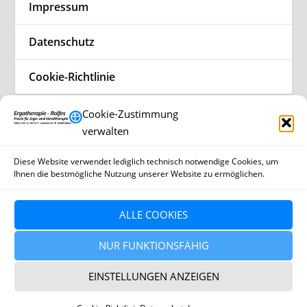
Impressum
Datenschutz
Cookie-Richtlinie
Cookie-Zustimmung
verwalten
Fachinformationen
Diese Website verwendet lediglich technisch notwendige Cookies, um
Ihnen die bestmögliche Nutzung unserer Website zu ermöglichen.
ALLE COOKIES
NUR FUNKTIONSFÄHIG
EINSTELLUNGEN ANZEIGEN
©
2026
Ergotherapiepraxis Rolfes · Lübbecker Str. 40 ·
32369 Rahden
| Webentwicklung und Webhosting by