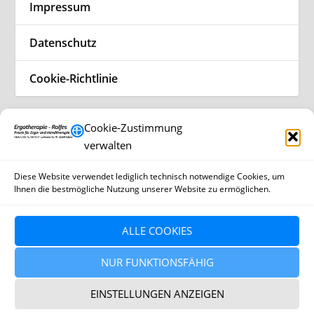
Impressum
Datenschutz
Cookie-Richtlinie
Kategorie:
Uncategorized
Cookie-Zustimmung
verwalten
Neurologie (Nervenheilkunde)
Diese Website verwendet lediglich technisch notwendige Cookies, um
von
Horst
|
Dez. 5, 2017
|
Uncategorized
|
0
Ihnen die bestmögliche Nutzung unserer Website zu ermöglichen.
WEITERLESEN
ALLE COOKIES
NUR FUNKTIONSFÄHIG
EINSTELLUNGEN ANZEIGEN
©
2026
Ergotherapiepraxis Rolfes · Lübbecker Str. 40 ·