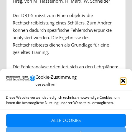
Hrsg. von M. Hasselhorn, H. Marx, W. Schneider
Der DRT-5 misst zum Einen objektiv die
Rechtschreibleistung eines Schülers. Zum Andren
können dadurch spezifische Fehlerschwerpunkte
analysiert werden. Die Ergebnisse des
Rechtschreibtests dienen als Grundlage für eine
gezieltes Training.
Die Fehleranalyse orientiert sich an den Lehrplänen:
Lautunterscheidung, Lautnachbarschaften (st/sp, pf,
Cookie-Zustimmung
qu), Dehnung/Doppelung, Ableitung (durch
verwalten
Verlängern, von der Grundform, vom Stamm ä und
a), s-Schreibungen, die Vorsilbe ver-, Groß- und
Diese Website verwendet lediglich technisch notwendige Cookies, um
Ihnen die bestmögliche Nutzung unserer Website zu ermöglichen.
Kleinschreibung.
ALLE COOKIES