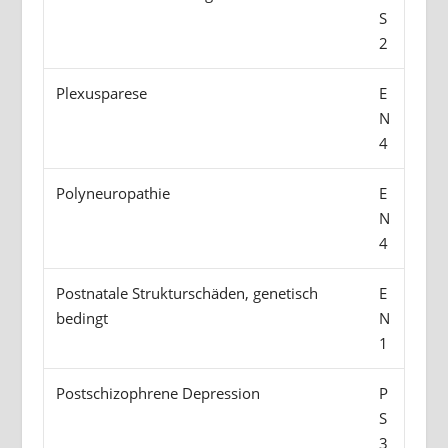
S
2
Plexusparese
E
N
4
Polyneuropathie
E
N
4
Postnatale Strukturschäden, genetisch
E
bedingt
N
1
Postschizophrene Depression
P
S
3