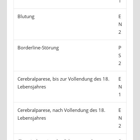
1
Blutung
E
N
2
Borderline-Störung
P
S
2
Cerebralparese, bis zur Vollendung des 18.
E
Lebensjahres
N
1
Cerebralparese, nach Vollendung des 18.
E
Lebensjahres
N
2