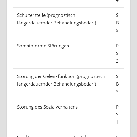
Schultersteife (prognostisch
S
längerdauernder Behandlungsbedarf)
B
5
Somatoforme Störungen
P
S
2
Störung der Gelenkfunktion (prognostisch
S
längerdauernder Behandlungsbedarf)
B
5
Störung des Sozialverhaltens
P
S
1