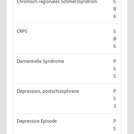
Chronisch regionales Schmerzsyndrom
S
B
6
CRPS
S
B
6
Dementielle Syndrome
P
S
5
Depression, postschizophrene
P
S
3
Depressive Episode
P
S