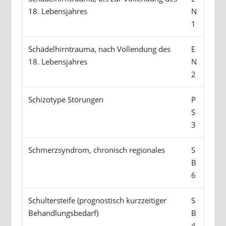
18. Lebensjahres
N
1
Schädelhirntrauma, nach Vollendung des
E
18. Lebensjahres
N
2
Schizotype Störungen
P
S
3
Schmerzsyndrom, chronisch regionales
S
B
6
Schultersteife (prognostisch kurzzeitiger
S
Behandlungsbedarf)
B
4