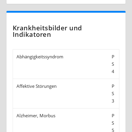
Krankheitsbilder und
Indikatoren
Abhängigkeitssyndrom
P
S
4
Affektive Störungen
P
S
3
Alzheimer, Morbus
P
S
5