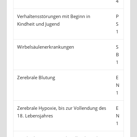
4
Verhaltensstörungen mit Beginn in
P
Kindheit und Jugend
S
1
Wirbelsäulenerkrankungen
S
B
1
Zerebrale Blutung
E
N
1
Zerebrale Hypoxie, bis zur Vollendung des
E
18. Lebensjahres
N
1