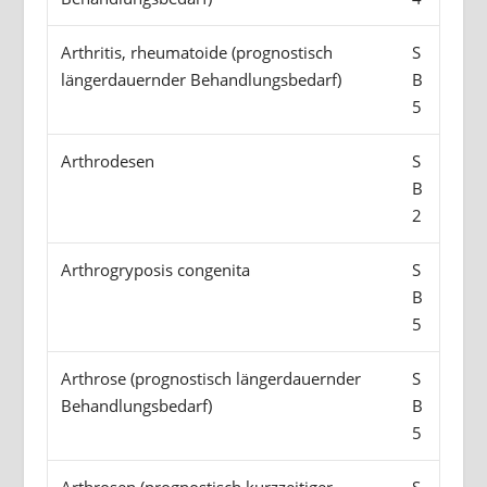
Arthritis, rheumatoide (prognostisch
S
längerdauernder Behandlungsbedarf)
B
5
Arthrodesen
S
B
2
Arthrogryposis congenita
S
B
5
Arthrose (prognostisch längerdauernder
S
Behandlungsbedarf)
B
5