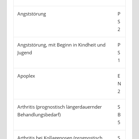
Angststörung
P
S
2
Angststörung, mit Beginn in Kindheit und
P
Jugend
S
1
Apoplex
E
N
2
Arthritis (prognostisch längerdauernder
S
Behandlungsbedarf)
B
5
Arthritis bei Kollagenosen (prognostisch
S