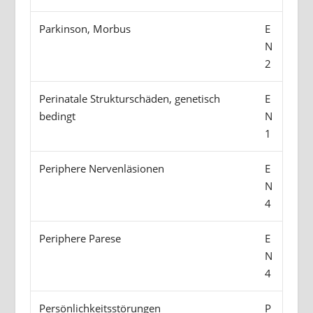
Parkinson, Morbus
E
N
2
Perinatale Strukturschäden, genetisch
E
bedingt
N
1
Periphere Nervenläsionen
E
N
4
Periphere Parese
E
N
4
Persönlichkeitsstörungen
P