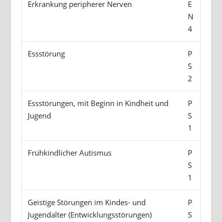
Erkrankung peripherer Nerven
E
N
4
Essstörung
P
S
2
Essstörungen, mit Beginn in Kindheit und
P
Jugend
S
1
Frühkindlicher Autismus
P
S
1
Geistige Störungen im Kindes- und
P
Jugendalter (Entwicklungsstörungen)
S