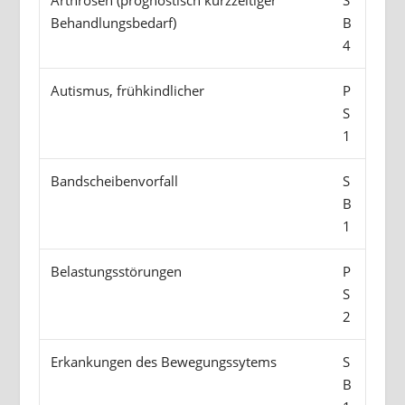
Arthrosen (prognostisch kurzzeitiger
S
Behandlungsbedarf)
B
4
Autismus, frühkindlicher
P
S
1
Bandscheibenvorfall
S
B
1
Belastungsstörungen
P
S
2
Erkankungen des Bewegungssytems
S
B