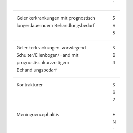
1
Gelenkerkrankungen mit prognostisch
S
längerdauerndem Behandlungsbedarf
B
5
Gelenkerkrankungen: vorwiegend
S
Schulter/Ellenbogen/Hand mit
B
prognostischkurzzeitigem
4
Behandlungsbedarf
Kontrakturen
S
B
2
Meningoencephalitis
E
N
1