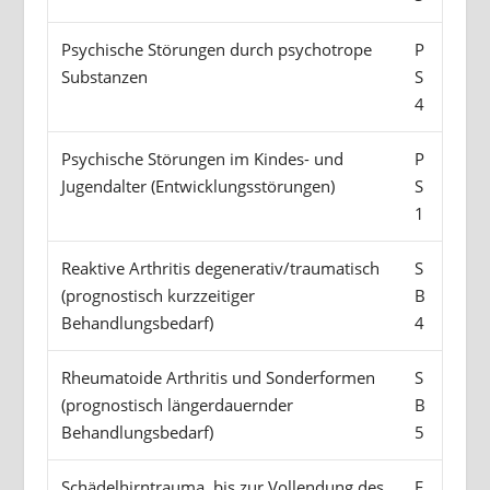
Psychische Störungen durch psychotrope
P
Substanzen
S
4
Psychische Störungen im Kindes- und
P
Jugendalter (Entwicklungsstörungen)
S
1
Reaktive Arthritis degenerativ/traumatisch
S
(prognostisch kurzzeitiger
B
Behandlungsbedarf)
4
Rheumatoide Arthritis und Sonderformen
S
(prognostisch längerdauernder
B
Behandlungsbedarf)
5
Schädelhirntrauma, bis zur Vollendung des
E