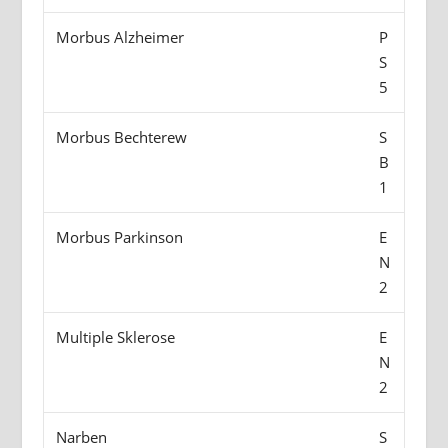
Morbus Alzheimer
P
S
5
Morbus Bechterew
S
B
1
Morbus Parkinson
E
N
2
Multiple Sklerose
E
N
2
Narben
S