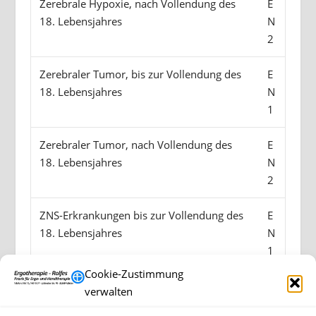
Zerebrale Hypoxie, nach Vollendung des
E
18. Lebensjahres
N
2
Zerebraler Tumor, bis zur Vollendung des
E
18. Lebensjahres
N
1
Zerebraler Tumor, nach Vollendung des
E
18. Lebensjahres
N
2
ZNS-Erkrankungen bis zur Vollendung des
E
18. Lebensjahres
N
1
Cookie-Zustimmung
ZNS-Erkrankungen nach Vollendung des
E
verwalten
18. Lebensjahres
N