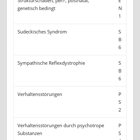
Strukturschäden, peri-, postnatal,
E
genetisch bedingt
N
1
Sudeckïsches Syndrom
S
B
6
Sympathische Reflexdystrophie
S
B
6
Verhaltensstörungen
P
S
2
Verhaltensstörungen durch psychotrope
P
Substanzen
S