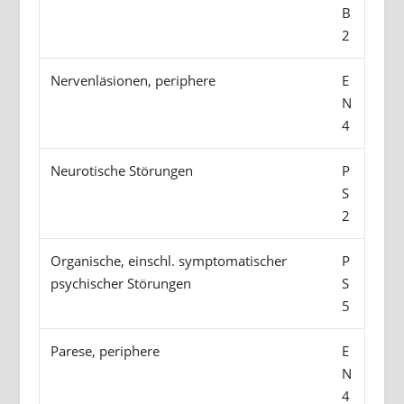
B
2
Nervenläsionen, periphere
E
N
4
Neurotische Störungen
P
S
2
Organische, einschl. symptomatischer
P
psychischer Störungen
S
5
Parese, periphere
E
N
4