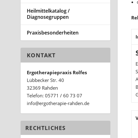
Heilmittelkatalog /
Diagnosegruppen
Re
Praxisbesonderheiten
I
KONTAKT
E
S
Ergotherapiepraxis Rolfes
A
Lübbecker Str. 40
B
32369 Rahden
G
Telefon: 05771 / 60 73 07
ed.nedhar-eiparehtogre@ofni
RECHTLICHES