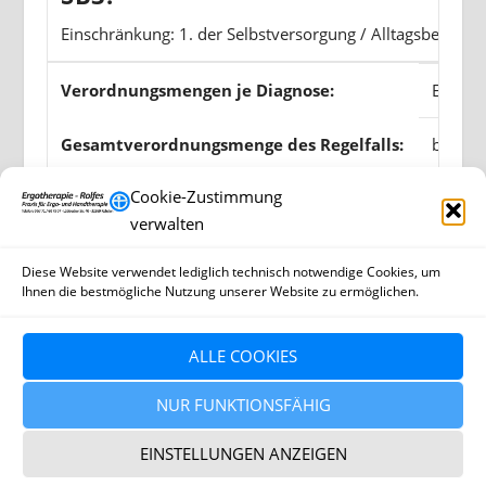
Einschränkung: 1. der Selbstversorgung / Alltagsbewältig
Verordnungsmengen je Diagnose:
Erst-V
Gesamtverordnungsmenge des Regelfalls:
bis zu 
Cookie-Zustimmung
Frequenzempfehlung:
mind. 
verwalten
Diese Website verwendet lediglich technisch notwendige Cookies, um
Weitere Hinweise:
Verord
Ihnen die bestmögliche Nutzung unserer Website zu ermöglichen.
ALLE COOKIES
NUR FUNKTIONSFÄHIG
EINSTELLUNGEN ANZEIGEN
©
2026
Ergotherapiepraxis Rolfes · Lübbecker Str. 40 ·