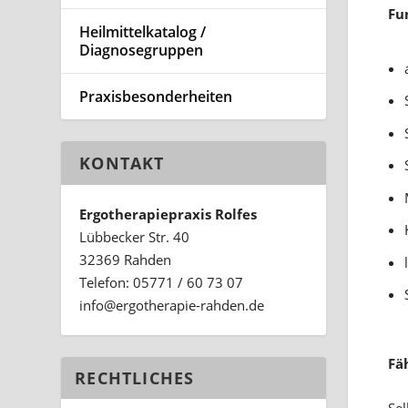
Fu
Heilmittelkatalog /
Diagnosegruppen
Praxisbesonderheiten
KONTAKT
Ergotherapiepraxis Rolfes
Lübbecker Str. 40
32369 Rahden
l
Telefon: 05771 / 60 73 07
ed.nedhar-eiparehtogre@ofni
Fä
RECHTLICHES
Se